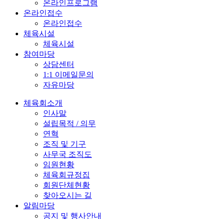
온라인프로그램
온라인접수
온라인접수
체육시설
체육시설
참여마당
상담센터
1:1 이메일문의
자유마당
체육회소개
인사말
설립목적 / 의무
연혁
조직 및 기구
사무국 조직도
임원현황
체육회규정집
회원단체현황
찾아오시는 길
알림마당
공지 및 행사안내