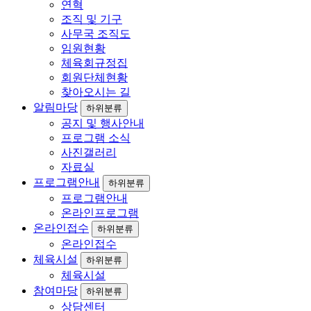
연혁
조직 및 기구
사무국 조직도
임원현황
체육회규정집
회원단체현황
찾아오시는 길
알림마당
하위분류
공지 및 행사안내
프로그램 소식
사진갤러리
자료실
프로그램안내
하위분류
프로그램안내
온라인프로그램
온라인접수
하위분류
온라인접수
체육시설
하위분류
체육시설
참여마당
하위분류
상담센터