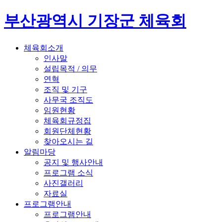
부산광역시 기장군 체육회
체육회소개
인사말
설립목적 / 의무
연혁
조직 및 기구
사무국 조직도
임원현황
체육회규정집
회원단체현황
찾아오시는 길
알림마당
공지 및 행사안내
프로그램 소식
사진갤러리
자료실
프로그램안내
프로그램안내