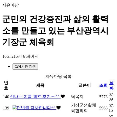
자유마당
군민의 건강증진과 삶의 활력
소를 만들고 있는
부산광역시
기장군 체육회
Total 215건
6 페이지
게시판 검색
자유마당 목록
번
날
제목
글쓴이
조회
호
짜
07-
신나는 여름 캠프 후기~~^^
탁옥지
140
5773
09
기장군생활체
07-
감사합니다^^
139
5963
15
육협의회
07-