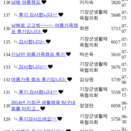
남해 여름캠프
이지숙
138
5820
07
기장군생활체
07-
후기 감사합니다^^
137
5848
15
육협의회
남해로 고고씽~~~~~ 여름가족캠
07-
최련
136
5713
07
프 후기입니다.
기장군생활체
07-
감사합니다~
135
6017
15
육협의회
07-
신났던 여름가족캠프 후기
박순옥
134
5610
07
기장군생활체
07-
감사합니다^^
133
5676
15
육협의회
07-
여름가족 켐프 후기입니다.
김상원
132
5739
06
기장군생활체
07-
후기 감사합니다^^
131
5558
15
육협의회
2014년 기장군 생활체육 탁구대
06-
정영란
130
6058
17
회를 마치고...
기장군생활체
06-
후기감사드려요^^
129
5758
30
육협의회
01-