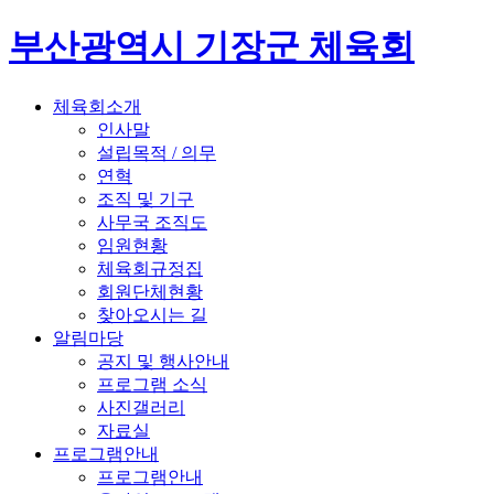
부산광역시 기장군 체육회
체육회소개
인사말
설립목적 / 의무
연혁
조직 및 기구
사무국 조직도
임원현황
체육회규정집
회원단체현황
찾아오시는 길
알림마당
공지 및 행사안내
프로그램 소식
사진갤러리
자료실
프로그램안내
프로그램안내