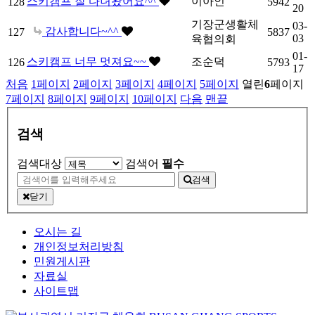
스키캠프 잘 다녀왔어요^^
이아인
128
5942
20
기장군생활체
03-
감사합니다~^^
127
5837
03
육협의회
01-
스키캠프 너무 멋져요~~
조순덕
126
5793
17
처음
1
페이지
2
페이지
3
페이지
4
페이지
5
페이지
열린
6
페이지
7
페이지
8
페이지
9
페이지
10
페이지
다음
맨끝
검색
검색대상
검색어
필수
검색
닫기
오시는 길
개인정보처리방침
민원게시판
자료실
사이트맵