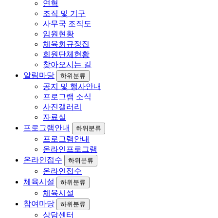
연혁
조직 및 기구
사무국 조직도
임원현황
체육회규정집
회원단체현황
찾아오시는 길
알림마당
하위분류
공지 및 행사안내
프로그램 소식
사진갤러리
자료실
프로그램안내
하위분류
프로그램안내
온라인프로그램
온라인접수
하위분류
온라인접수
체육시설
하위분류
체육시설
참여마당
하위분류
상담센터