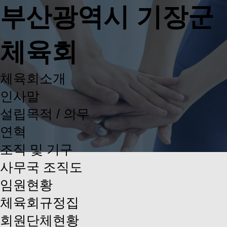
부산광역시 기장군
체육회
체육회소개
인사말
설립목적 / 의무
연혁
조직 및 기구
사무국 조직도
임원현황
체육회규정집
회원단체현황