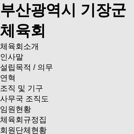
부산광역시 기장군
체육회
체육회소개
인사말
설립목적 / 의무
연혁
조직 및 기구
사무국 조직도
임원현황
체육회규정집
회원단체현황