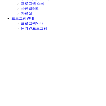
프로그램 소식
사진갤러리
자료실
프로그램안내
프로그램안내
온라인프로그램
온라인접수
온라인접수
체육시설
체육시설
참여마당
상담센터
1:1 이메일문의
자유마당
메뉴열기
메뉴 닫기
체육회소개
하위분류
인사말
설립목적 / 의무