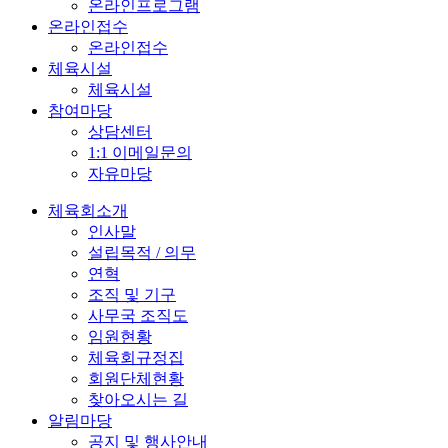
온라인프로그램
온라인접수
온라인접수
체육시설
체육시설
참여마당
상담센터
1:1 이메일문의
자유마당
체육회소개
인사말
설립목적 / 의무
연혁
조직 및 기구
사무국 조직도
임원현황
체육회규정집
회원단체현황
찾아오시는 길
알림마당
공지 및 행사안내