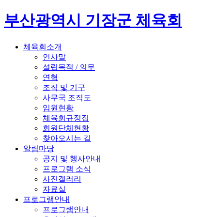
부산광역시 기장군 체육회
체육회소개
인사말
설립목적 / 의무
연혁
조직 및 기구
사무국 조직도
임원현황
체육회규정집
회원단체현황
찾아오시는 길
알림마당
공지 및 행사안내
프로그램 소식
사진갤러리
자료실
프로그램안내
프로그램안내