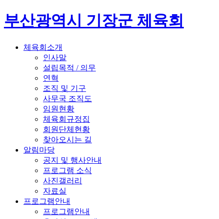
부산광역시 기장군 체육회
체육회소개
인사말
설립목적 / 의무
연혁
조직 및 기구
사무국 조직도
임원현황
체육회규정집
회원단체현황
찾아오시는 길
알림마당
공지 및 행사안내
프로그램 소식
사진갤러리
자료실
프로그램안내
프로그램안내