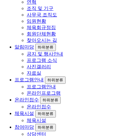
연혁
조직 및 기구
사무국 조직도
임원현황
체육회규정집
회원단체현황
찾아오시는 길
알림마당
하위분류
공지 및 행사안내
프로그램 소식
사진갤러리
자료실
프로그램안내
하위분류
프로그램안내
온라인프로그램
온라인접수
하위분류
온라인접수
체육시설
하위분류
체육시설
참여마당
하위분류
상담센터