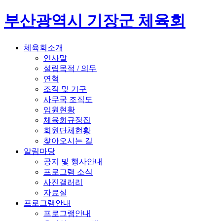
부산광역시 기장군 체육회
체육회소개
인사말
설립목적 / 의무
연혁
조직 및 기구
사무국 조직도
임원현황
체육회규정집
회원단체현황
찾아오시는 길
알림마당
공지 및 행사안내
프로그램 소식
사진갤러리
자료실
프로그램안내
프로그램안내