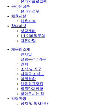
온라인프로그램
온라인접수
온라인접수
체육시설
체육시설
참여마당
상담센터
1:1 이메일문의
자유마당
체육회소개
인사말
설립목적 / 의무
연혁
조직 및 기구
사무국 조직도
임원현황
체육회규정집
회원단체현황
찾아오시는 길
알림마당
공지 및 행사안내